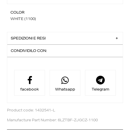
COLOR
WHITE (1100)
SPEDIZIONI E RESI
CONDIVIDILO CON:
Spedizione Standard:
Consegna entro 3-4 giorni lavorativi
Ritiro in negozio:
Per acquisto in modalità click&collect vi è uno sconto
aggiuntivo,
riceverai una email quando il tuo ordine è pronto per
essere ritirato.
facebook
Whatsapp
Telegram
Reso facile:
Puoi richiedere il cambio entro 14 giorni dalla
consegna.
Trovi maggiori informazioni nella sezione
Diritto Reso
.
Product code: 1432541-L
Manufacture Part Number: 6LZTBF-ZJGCZ-1100