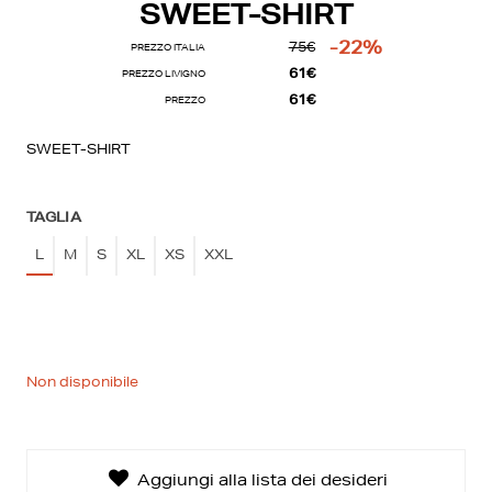
SWEET-SHIRT
-22%
75€
PREZZO ITALIA
61€
PREZZO LIVIGNO
61€
PREZZO
SWEET-SHIRT
TAGLIA
L
M
S
XL
XS
XXL
La tua lista dei desideri
0€
0 prodotti
Non disponibile
Creare una nuova lista dei desideri
Aggiungi alla lista dei desideri