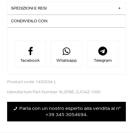
SPEDIZIONI E RESI
CONDIVIDILO CON:
Spedizione Standard:
Consegna entro 3-4 giorni lavorativi
Ritiro in negozio:
Per acquisto in modalità click&collect vi è uno sconto
aggiuntivo,
riceverai una email quando il tuo ordine è pronto per
essere ritirato.
facebook
Whatsapp
Telegram
Reso facile:
Puoi richiedere il cambio entro 14 giorni dalla
consegna.
Trovi maggiori informazioni nella sezione
Diritto Reso
.
Product code: 1432534-L
Manufacture Part Number: 6LZPBE-ZJCAZ-1200
Parla con un nostro esperto alla vendita al n°
+39 345 3054694.