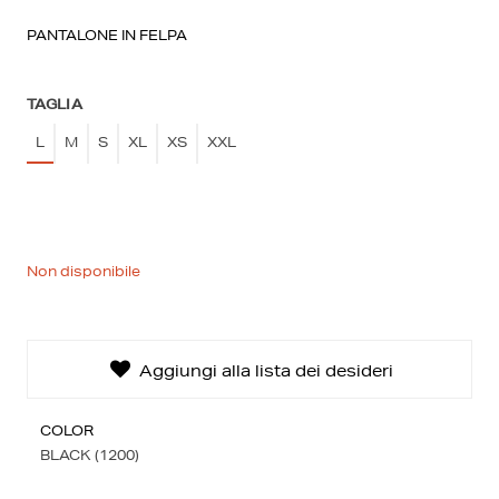
PANTALONE IN FELPA
TAGLIA
L
M
S
XL
XS
XXL
La tua lista dei desideri
0€
0 prodotti
Non disponibile
Creare una nuova lista dei desideri
Aggiungi alla lista dei desideri
COLOR
BLACK (1200)