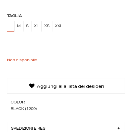
TAGLIA
L
M
S
XL
XS
XXL
La tua lista dei desideri
0€
0 prodotti
Non disponibile
Creare una nuova lista dei desideri
Aggiungi alla lista dei desideri
COLOR
BLACK (1200)
SPEDIZIONI E RESI