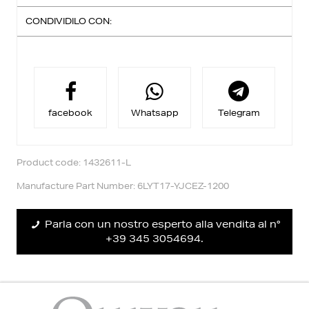
CONDIVIDILO CON:
Spedizione Standard:
Consegna entro 3-4 giorni lavorativi
Ritiro in negozio:
Per acquisto in modalità click&collect vi è uno sconto
aggiuntivo,
riceverai una email quando il tuo ordine è pronto per
essere ritirato.
facebook
Whatsapp
Telegram
Reso facile:
Puoi richiedere il cambio entro 14 giorni dalla
consegna.
Trovi maggiori informazioni nella sezione
Diritto Reso
.
Product code: 1432611-L
Manufacture Part Number: 6LYT17-YJCEZ-1200
Parla con un nostro esperto alla vendita al n°
+39 345 3054694.