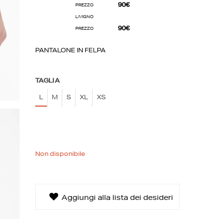
90€
PREZZO
LIVIGNO
90€
PREZZO
PANTALONE IN FELPA
TAGLIA
L
M
S
XL
XS
La tua lista dei desideri
0€
0 prodotti
Non disponibile
Creare una nuova lista dei desideri
Aggiungi alla lista dei desideri