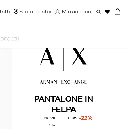
atti
Store locator
Mio account
PANTALONE IN
FELPA
-22%
110€
PREZZO
ITALIA