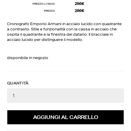
286€
PREZZO LIVIGNO
286€
PREZZO
Cronografo Emporio Armani in acciaio lucido con quadrante
a contrasto. Stile e funzionalità con la cassa in acciaio che
ospita il quadrante e la finestra del datario. Il bracciale in
acciaio lucido per distinguere il modello.
disponibile in negozio
QUANTITÀ
La tua lista dei desideri
0€
0 prodotti
AGGIUNGI AL CARRELLO
Creare una nuova lista dei desideri