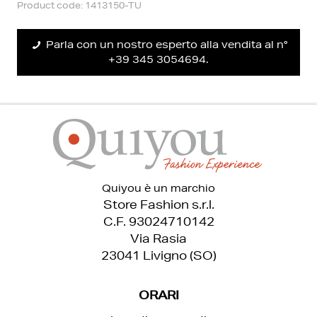
Product code: 1413150-TU
Parla con un nostro esperto alla vendita al n°
+39 345 3054694.
Quiyou è un marchio
Store Fashion s.r.l.
C.F. 93024710142
Via Rasia
23041 Livigno (SO)
ORARI