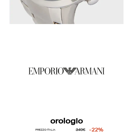
orologio
-22%
349€
PREZZO ITALIA