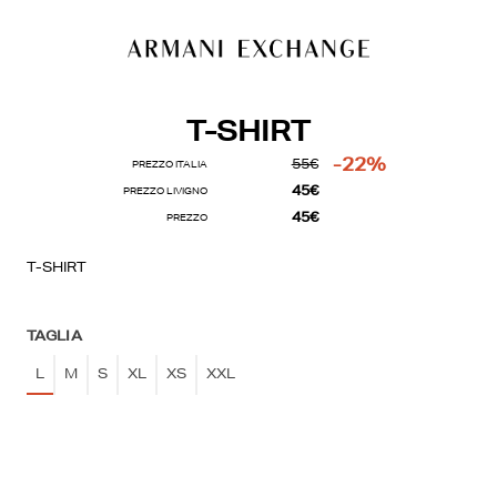
T-SHIRT
-22%
55€
PREZZO ITALIA
45€
PREZZO LIVIGNO
45€
PREZZO
T-SHIRT
TAGLIA
L
M
S
XL
XS
XXL
La tua lista dei desideri
0€
0 prodotti