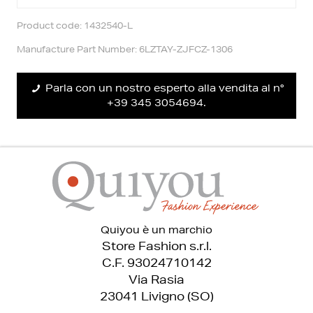
consegna.
Trovi maggiori informazioni nella sezione
Diritto Reso
.
Product code: 1432540-L
Manufacture Part Number: 6LZTAY-ZJFCZ-1306
Parla con un nostro esperto alla vendita al n°
+39 345 3054694.
Quiyou è un marchio
Store Fashion s.r.l.
C.F. 93024710142
Via Rasia
23041 Livigno (SO)