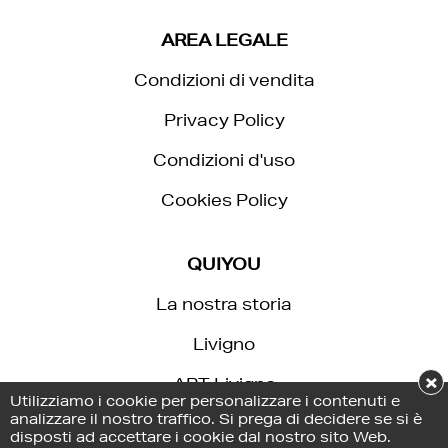
AREA LEGALE
Condizioni di vendita
Privacy Policy
Condizioni d'uso
Cookies Policy
QUIYOU
La nostra storia
Livigno
×
APT Livigno
Utilizziamo i cookie per personalizzare i contenuti e
analizzare il nostro traffico. Si prega di decidere se si è
Aquagranda
disposti ad accettare i cookie dal nostro sito Web.