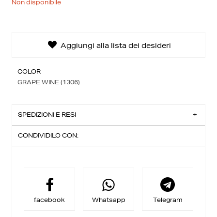
Non disponibile
Creare una nuova lista dei desideri
Aggiungi alla lista dei desideri
COLOR
GRAPE WINE (1306)
SPEDIZIONI E RESI
CONDIVIDILO CON:
Spedizione Standard:
Consegna entro 3-4 giorni lavorativi
Ritiro in negozio:
Per acquisto in modalità click&collect vi è uno sconto
aggiuntivo,
riceverai una email quando il tuo ordine è pronto per
essere ritirato.
facebook
Whatsapp
Telegram
Reso facile:
Puoi richiedere il cambio entro 14 giorni dalla