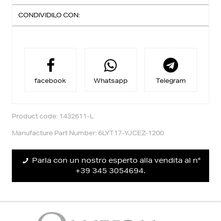
CONDIVIDILO CON:
Spedizione Standard:
Consegna entro 3-4 giorni lavorativi
Ritiro in negozio:
Per acquisto in modalità click&collect vi è uno sconto
aggiuntivo,
riceverai una email quando il tuo ordine è pronto per
essere ritirato.
facebook
Whatsapp
Telegram
Reso facile:
Puoi richiedere il cambio entro 14 giorni dalla
consegna.
Trovi maggiori informazioni nella sezione
Diritto Reso
.
Product code: 1432611-L
Manufacture Part Number: 6LYT17-YJCEZ-1200
Parla con un nostro esperto alla vendita al n°
+39 345 3054694.