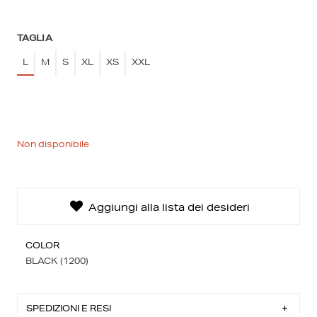
TAGLIA
L
M
S
XL
XS
XXL
La tua lista dei desideri
0€
0 prodotti
Non disponibile
Creare una nuova lista dei desideri
Aggiungi alla lista dei desideri
COLOR
BLACK (1200)
SPEDIZIONI E RESI