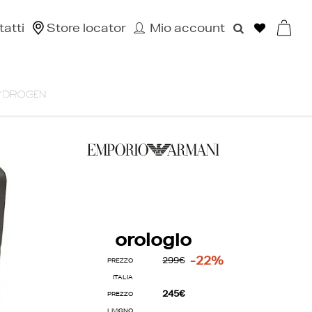
atti
Store locator
Mio account
orologio
-22%
299€
PREZZO
ITALIA
245€
PREZZO
LIVIGNO