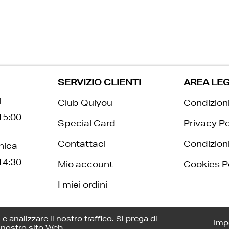
SERVIZIO CLIENTI
AREA LE
i
Club Quiyou
Condizioni
15:00 –
Special Card
Privacy Po
Contattaci
Condizioni
nica
14:30 –
Mio account
Cookies P
I miei ordini
e analizzare il nostro traffico. Si prega di
Imp
l nostro sito Web.