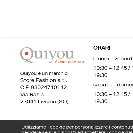
ORARI
lunedi – venerd
10:30 – 12:45 / 
Quiyou è un marchio
19:30
Store Fashion s.r.l.
sabato – dome
C.F. 93024710142
10:30 – 12:45 / 
Via Rasia
19:30
23041 Livigno (SO)
Utilizziamo i cookie per personalizzare i contenuti 
Seguici su:
decidere se si è disposti ad accettare i cookie da