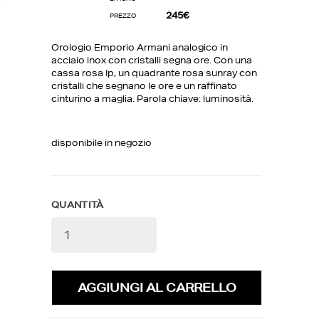
245€
PREZZO
Orologio Emporio Armani analogico in
acciaio inox con cristalli segna ore. Con una
cassa rosa Ip, un quadrante rosa sunray con
cristalli che segnano le ore e un raffinato
cinturino a maglia. Parola chiave: luminosità.
disponibile in negozio
QUANTITÀ
La tua lista dei desideri
0€
0 prodotti
AGGIUNGI AL CARRELLO
Creare una nuova lista dei desideri