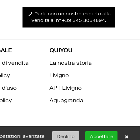
Parla con un nostro esperto alla
vendita al n° +39 345 3054694.
GALE
QUIYOU
 di vendita
La nostra storia
licy
Livigno
 d'uso
APT Livigno
olicy
Aquagranda
×
ostazioni avanzate
Declino
Accettare