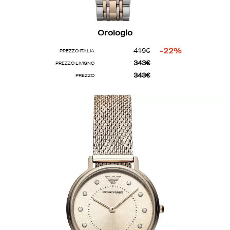
Orologio
419€
-22%
PREZZO ITALIA
343€
PREZZO LIVIGNO
343€
PREZZO