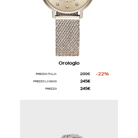
Orologio
299€
-22%
PREZZO ITALIA
245€
PREZZO LIVIGNO
245€
PREZZO