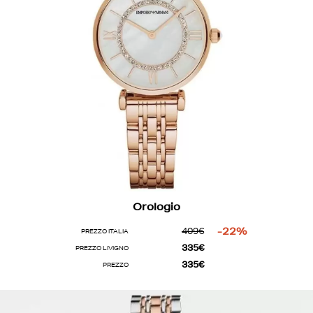
Orologio
409€
-22%
PREZZO ITALIA
335€
PREZZO LIVIGNO
335€
PREZZO