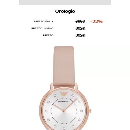
Orologio
369€
-22%
PREZZO ITALIA
302€
PREZZO LIVIGNO
302€
PREZZO