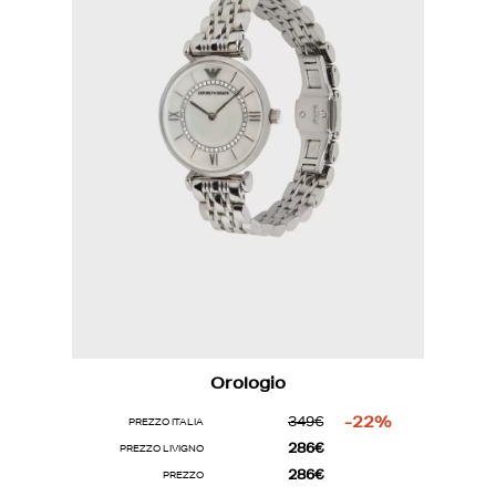
Orologio
349€
-22%
PREZZO ITALIA
286€
PREZZO LIVIGNO
286€
PREZZO