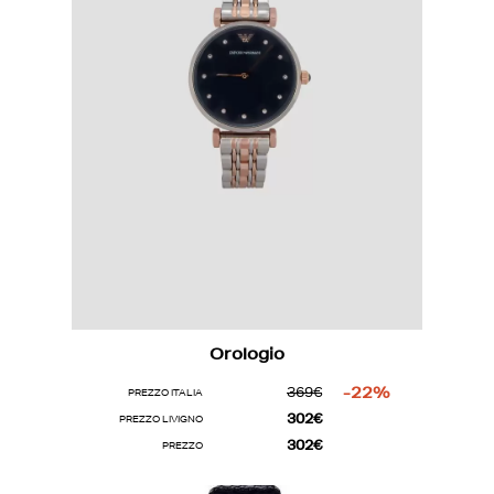
Orologio
369€
-22%
PREZZO ITALIA
302€
PREZZO LIVIGNO
302€
PREZZO