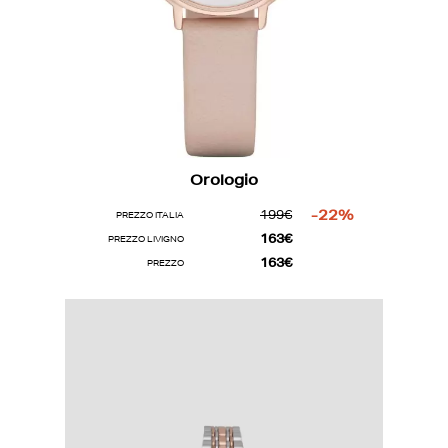
Orologio
199€
-22%
PREZZO ITALIA
163€
PREZZO LIVIGNO
163€
PREZZO